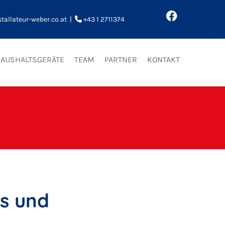
tallateur-weber.co.at
|
+43 1 2711374

HAUSHALTSGERÄTE
TEAM
PARTNER
KONTAKT
s und