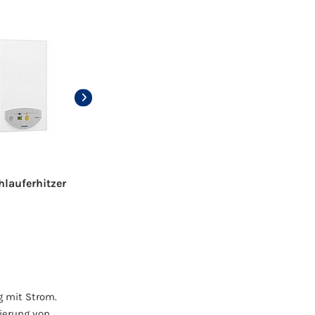
hlauferhitzer
Gas Warmwasserspeicher
Tr
g mit Strom.
ierung von