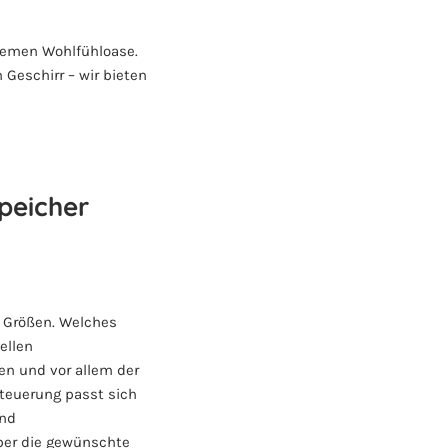
uemen Wohlfühloase.
eschirr – wir bieten
peicher
d Größen. Welches
ellen
en und vor allem der
teuerung passt sich
und
ber die gewünschte