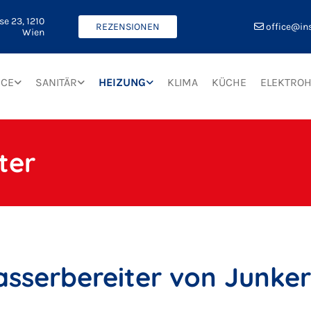
se 23,
1210
office@ins
REZENSIONEN

Wien
ICE
SANITÄR
HEIZUNG
KLIMA
KÜCHE
ELEKTRO
ter
serbereiter von Junker