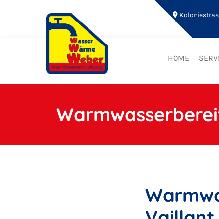
Koloniestras

HOME
SERV
Warmwasserberei
Warmwas
Vaillant